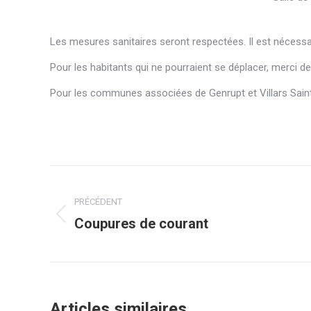
Les mesures sanitaires seront respectées. Il est nécess
Pour les habitants qui ne pourraient se déplacer, merci d
Pour les communes associées de Genrupt et Villars Saint 
Post
navigation
PRÉCÉDENT
Coupures de courant
Onglet
précédent
Articles similaires