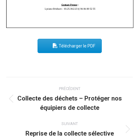
Télécharger le PDF
Post
PRÉCÉDENT
navigation
Collecte des déchets – Protéger nos
Onglet
équipiers de collecte
précédent
SUIVANT
Reprise de la collecte sélective
Onglet