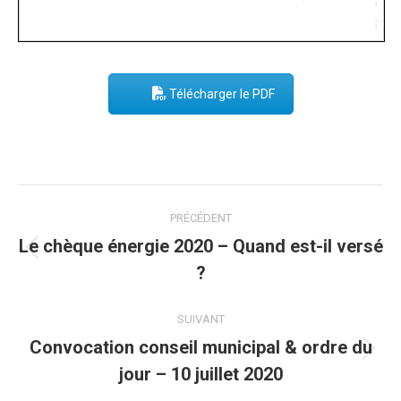
Télécharger le PDF
Post
PRÉCÉDENT
navigation
Le chèque énergie 2020 – Quand est-il versé
Onglet
?
précédent
SUIVANT
Convocation conseil municipal & ordre du
Onglet
jour – 10 juillet 2020
suivant