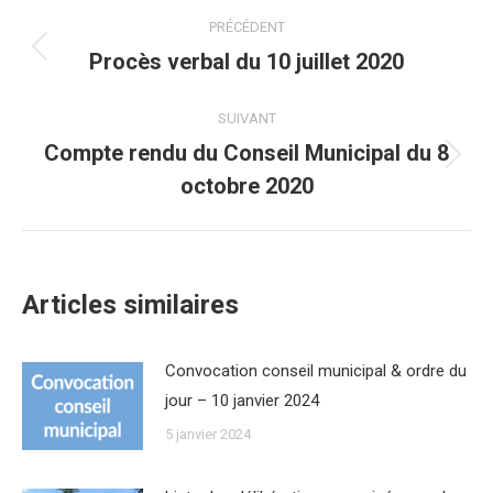
Post
PRÉCÉDENT
navigation
Procès verbal du 10 juillet 2020
Onglet
précédent
SUIVANT
Compte rendu du Conseil Municipal du 8
Onglet
octobre 2020
suivant
Articles similaires
Convocation conseil municipal & ordre du
jour – 10 janvier 2024
5 janvier 2024