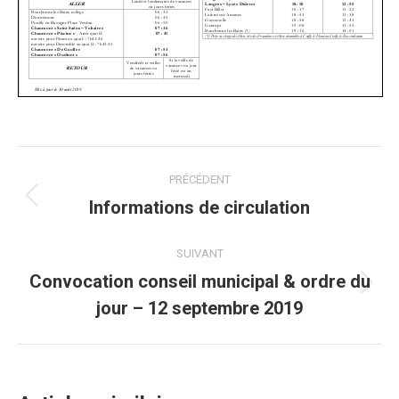
Post
PRÉCÉDENT
navigation
Informations de circulation
Onglet
précédent
SUIVANT
Convocation conseil municipal & ordre du
Onglet
jour – 12 septembre 2019
suivant