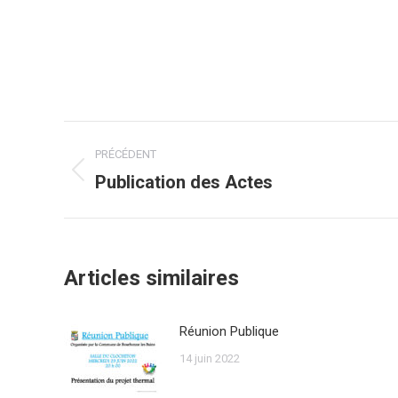
Post
PRÉCÉDENT
navigation
Publication des Actes
Onglet
précédent
Articles similaires
Réunion Publique
14 juin 2022