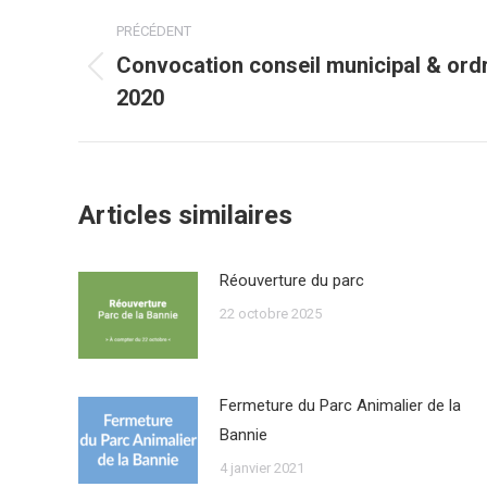
Post
PRÉCÉDENT
navigation
Convocation conseil municipal & ordre
Onglet
2020
précédent
Articles similaires
Réouverture du parc
22 octobre 2025
Fermeture du Parc Animalier de la
Bannie
4 janvier 2021