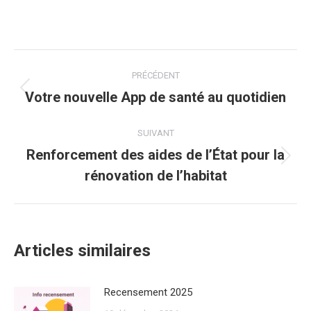
Post
PRÉCÉDENT
navigation
Votre nouvelle App de santé au quotidien
Onglet
précédent
SUIVANT
Renforcement des aides de l’État pour la
Onglet
rénovation de l’habitat
suivant
Articles similaires
Recensement 2025