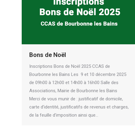
Bons de Noël
Inscriptions Bons de Noël 2025 CCAS de
Bourbonne les Bains Les 9 et 10 décembre 2025
de 09h00 à 12h00 et 14h00 à 16h00 Salle des
Associations, Mairie de Bourbonne les Bains
Merci de vous munir de : justificatif de domicile,
carte d’identité, justificatifs de revenus et charges,
de la feuille d’imposition ainsi que…