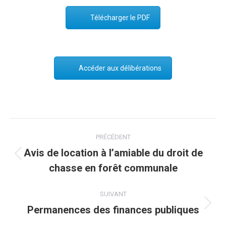
Télécharger le PDF
Accéder aux délibérations
Post
PRÉCÉDENT
navigation
Avis de location à l’amiable du droit de
Onglet
chasse en forêt communale
précédent
SUIVANT
Permanences des finances publiques
Onglet
suivant