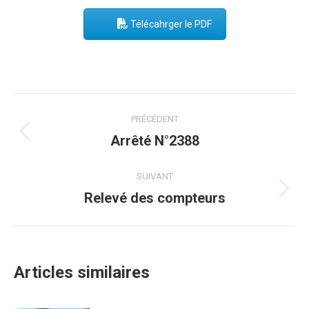
Télécahrger le PDF
Post
PRÉCÉDENT
navigation
Arrêté N°2388
Onglet
précédent
SUIVANT
Relevé des compteurs
Onglet
suivant
Articles similaires