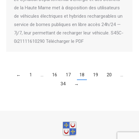
de la Haute Marne met à disposition des utilisateurs
de véhicules électriques et hybrides rechargeables un
service de bornes publiques en libre accès 24h/24 —
7j/7, leur permettant de recharger leur véhicule. S45C-
0i21111610290 Télécharger le PDF
←
1
…
16
17
18
19
20
…
34
→